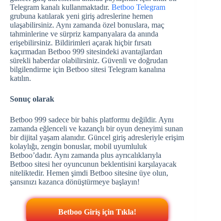
Telegram kanalı kullanmaktadır.
Betboo Telegram
grubuna katılarak yeni giriş adreslerine hemen
ulaşabilirsiniz. Aynı zamanda özel bonuslara, maç
tahminlerine ve sürpriz kampanyalara da anında
erişebilirsiniz. Bildirimleri açarak hiçbir fırsatı
kaçırmadan Betboo 999 sitesindeki avantajlardan
sürekli haberdar olabilirsiniz. Güvenli ve doğrudan
bilgilendirme için Betboo sitesi Telegram kanalına
katılın.
Sonuç olarak
Betboo 999 sadece bir bahis platformu değildir. Aynı
zamanda eğlenceli ve kazançlı bir oyun deneyimi sunan
bir dijital yaşam alanıdır. Güncel giriş adresleriyle erişim
kolaylığı, zengin bonuslar, mobil uyumluluk
Betboo’dadır. Aynı zamanda plus ayrıcalıklarıyla
Betboo sitesi her oyuncunun beklentisini karşılayacak
niteliktedir. Hemen şimdi Betboo sitesine üye olun,
şansınızı kazanca dönüştürmeye başlayın!
Betboo Giriş için Tıkla!