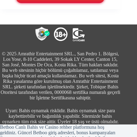
© 2025 Amrathir Entertainment SRL., San Pedro 1. Bölgesi,
Los Yose, 8-10 Caddeleri, 39 Sokak LY Center, Canton 15,
San José, Montes De Oca, Kosta Rika. Tüm hakları saklıdır.
Bu web sitesinin hiçbir bölümü çoğaltılamaz, satılamaz veya
başka hiçbir ticari amaçla kullanılamaz. Bu web sitesi, Kosta
Rika yasalarına göre kurulmuş olan Amrathir Entertainment
SRL. şirketi tarafından işletilmektedir. Şirket, Tobique Bahis
Otoritesi tarafından verilen, 0000068 sertifika numaralı geçerli
bir İşletme Sertifikasına sahiptir.
Uyarı: Bahis oynamak risklidir. Bahis oynamak size para
kaybettirebilir ve bağımlılık yapabilir. Sitemizde bahis
oynarken tüm risk size aittir. Üyeler 18 yaş ve üstü olmalıdır.
Betboo
Canlı Bahis ve Casino rehber platformuna hoş
geldiniz. Güncel Betboo giriş adresleri, bonus kampanyaları