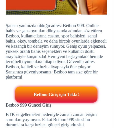
Şansın yanınızda olduğu adres: Betboo 999. Online
bahis ve şans oyunları dünyasında adından söz ettiren
Betboo, kullanıcılarına casino, spor bahisleri, sanal
bahis, okey, tombala ve daha birçok oyunlarda eğlenceli
ve kazançlı bir deneyim sunuyor. Geniş oyun yelpazesi,
yüksek oranlı bahis seçenekleri ve kullanıcı dostu
arayüzüyle karşınızda! Hem yeni başlayanlara hem de
tecrübeli oyunculara hitap ediyor. Güvenilir adres
Betboo, kaliteli ve hızlı altyapısıyla öne çıkıyor.
Şansınıza güveniyorsanız, Betboo tam size göre bir
platform!
Betboo Giriş için Tıkla!
Betboo 999 Güncel Giriş
BTK engellemeleri nedeniyle zaman zaman erişim
sorunları yaşanıyor. Fakat Betboo 999 sitesi bu
durumlara karşı hızlıca güncel giriş adresini