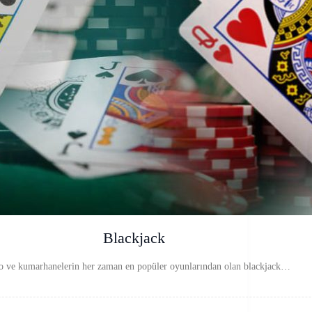
Blackjack
o ve kumarhanelerin her zaman en popüler oyunlarından olan blackjack…