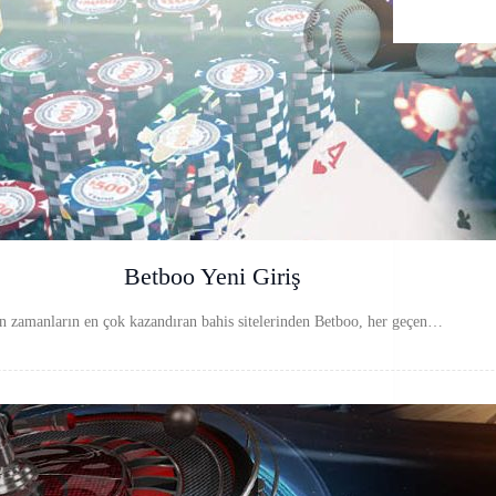
Betboo Yeni Giriş
n zamanların en çok kazandıran bahis sitelerinden Betboo, her geçen…