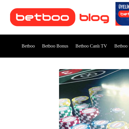
Skip
to
content
Betboo
Betboo Bonus
Betboo Canlı TV
Betboo 