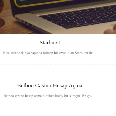
Starburst
Kısa sürede dünya çapında bilinen bir oyun olan Starburst ile…
Betboo Casino Hesap Açma
Betboo casino hesap açma oldukça kolay bir süreçtir. En çok…