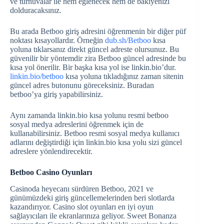
ve turnuvalar ile hem eğlenecek hem de bakiyenizi
dolduracaksınız.
Bu arada Betboo giriş adresini öğrenmenin bir diğer püf
noktası kısayollardır. Örneğin
dub.sh/Betboo
kısa
yoluna tıklarsanız direkt güncel adreste olursunuz. Bu
güvenilir bir yöntemdir zira Betboo güncel adresinde bu
kısa yol önerilir. Bir başka kısa yol ise linkin.bio’dur.
linkin.bio/betboo
kısa yoluna tıkladığınız zaman sitenin
güncel adres butonunu göreceksiniz. Buradan
betboo’ya giriş yapabilirsiniz.
Aynı zamanda linkin.bio kısa yolunu resmi betboo
sosyal medya adreslerini öğrenmek için de
kullanabilirsiniz. Betboo resmi sosyal medya kullanıcı
adlarını değiştirdiği için linkin.bio kısa yolu sizi güncel
adreslere yönlendirecektir.
Betboo Casino Oyunları
Casinoda heyecanı sürdüren Betboo, 2021 ve
günümüzdeki giriş güncellemelerinden beri slotlarda
kazandırıyor. Casino slot oyunları en iyi oyun
sağlayıcıları ile ekranlarınıza geliyor. Sweet Bonanza