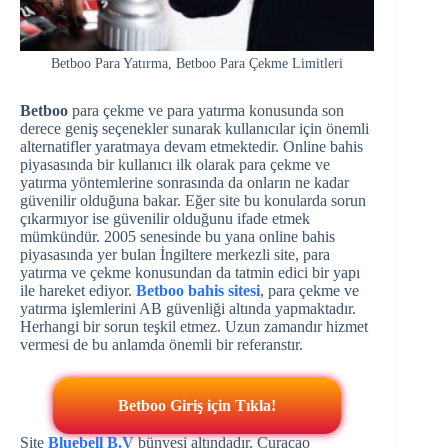
Betboo Para Yatırma, Betboo Para Çekme Limitleri
Betboo
para çekme ve para yatırma konusunda son
derece geniş seçenekler sunarak kullanıcılar için önemli
alternatifler yaratmaya devam etmektedir. Online bahis
piyasasında bir kullanıcı ilk olarak para çekme ve
yatırma yöntemlerine sonrasında da onların ne kadar
güvenilir olduğuna bakar. Eğer site bu konularda sorun
çıkarmıyor ise güvenilir olduğunu ifade etmek
mümkündür. 2005 senesinde bu yana online bahis
piyasasında yer bulan İngiltere merkezli site, para
yatırma ve çekme konusundan da tatmin edici bir yapı
ile hareket ediyor.
Betboo bahis sitesi
, para çekme ve
yatırma işlemlerini AB güvenliği altında yapmaktadır.
Herhangi bir sorun teşkil etmez. Uzun zamandır hizmet
vermesi de bu anlamda önemli bir referanstır.
Betboo Giriş için Tıkla!
Site
Bluebell B.V
bünyesi altındadır. Curacao