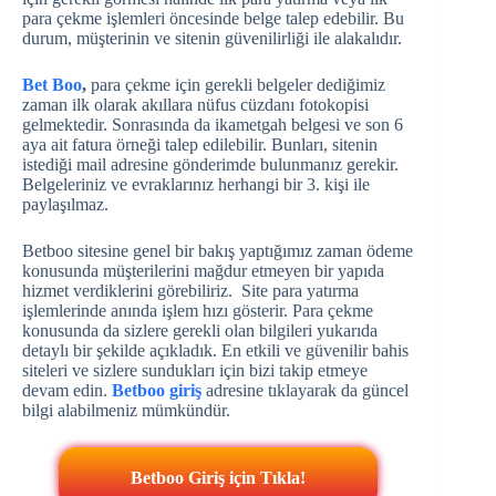
para çekme işlemleri öncesinde belge talep edebilir. Bu
durum, müşterinin ve sitenin güvenilirliği ile alakalıdır.
Bet Boo
,
para çekme için gerekli belgeler dediğimiz
zaman ilk olarak akıllara nüfus cüzdanı fotokopisi
gelmektedir. Sonrasında da ikametgah belgesi ve son 6
aya ait fatura örneği talep edilebilir. Bunları, sitenin
istediği mail adresine gönderimde bulunmanız gerekir.
Belgeleriniz ve evraklarınız herhangi bir 3. kişi ile
paylaşılmaz.
Betboo sitesine genel bir bakış yaptığımız zaman ödeme
konusunda müşterilerini mağdur etmeyen bir yapıda
hizmet verdiklerini görebiliriz. Site para yatırma
işlemlerinde anında işlem hızı gösterir. Para çekme
konusunda da sizlere gerekli olan bilgileri yukarıda
detaylı bir şekilde açıkladık. En etkili ve güvenilir bahis
siteleri ve sizlere sundukları için bizi takip etmeye
devam edin.
Betboo giriş
adresine tıklayarak da güncel
bilgi alabilmeniz mümkündür.
Betboo Giriş için Tıkla!