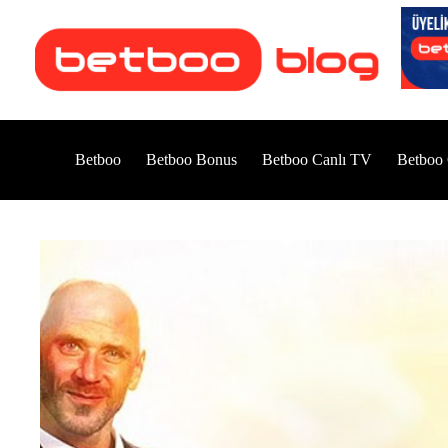
Skip
to
content
Betboo
Betboo Bonus
Betboo Canlı TV
Betboo 