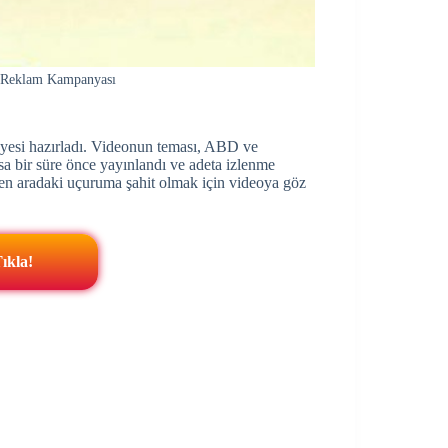
o Reklam Kampanyası
kayesi hazırladı. Videonun teması, ABD ve
ısa bir süre önce yayınlandı ve adeta izlenme
irken aradaki uçuruma şahit olmak için videoya göz
ıkla!