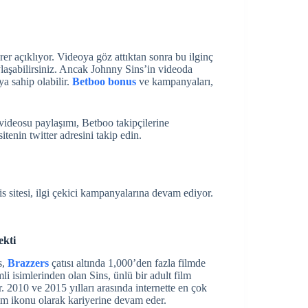
rer açıklıyor. Videoya göz attıktan sonra bu ilginç
ylaşabilirsiniz. Ancak Johnny Sins’in videoda
ya sahip olabilir.
Betboo bonus
ve kampanyaları,
videosu paylaşımı, Betboo takipçilerine
tenin twitter adresini takip edin.
sitesi, ilgi çekici kampanyalarına devam ediyor.
ekti
s,
Brazzers
çatısı altında 1,000’den fazla filmde
emli isimlerinden olan Sins, ünlü bir adult film
. 2010 ve 2015 yılları arasında internette en çok
ilm ikonu olarak kariyerine devam eder.