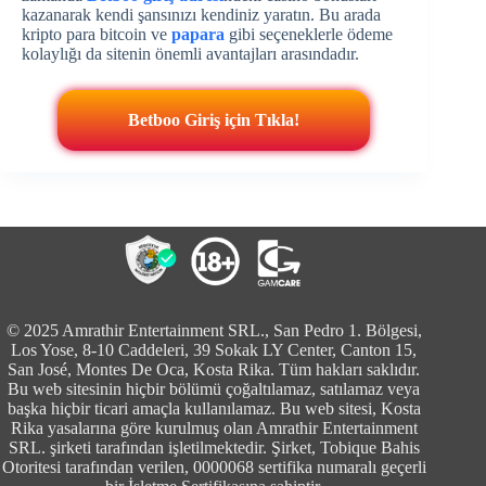
kazanarak kendi şansınızı kendiniz yaratın. Bu arada
kripto para bitcoin ve
papara
gibi seçeneklerle ödeme
kolaylığı da sitenin önemli avantajları arasındadır.
Betboo Giriş için Tıkla!
© 2025 Amrathir Entertainment SRL., San Pedro 1. Bölgesi,
Los Yose, 8-10 Caddeleri, 39 Sokak LY Center, Canton 15,
San José, Montes De Oca, Kosta Rika. Tüm hakları saklıdır.
Bu web sitesinin hiçbir bölümü çoğaltılamaz, satılamaz veya
başka hiçbir ticari amaçla kullanılamaz. Bu web sitesi, Kosta
Rika yasalarına göre kurulmuş olan Amrathir Entertainment
SRL. şirketi tarafından işletilmektedir. Şirket, Tobique Bahis
Otoritesi tarafından verilen, 0000068 sertifika numaralı geçerli