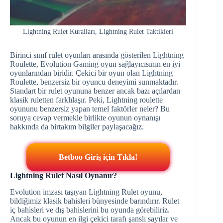
Lightning Rulet Kuralları, Lightning Rulet Taktikleri
Birinci sınıf rulet oyunları arasında gösterilen Lightning
Roulette, Evolution Gaming oyun sağlayıcısının en iyi
oyunlarından biridir. Çekici bir oyun olan Lightning
Roulette, benzersiz bir oyuncu deneyimi sunmaktadır.
Standart bir rulet oyununa benzer ancak bazı açılardan
klasik ruletten farklılaşır. Peki, Lightning roulette
oyununu benzersiz yapan temel faktörler neler? Bu
soruya cevap vermekle birlikte oyunun oynanışı
hakkında da birtakım bilgiler paylaşacağız.
Betboo Giriş için Tıkla!
Lightning Rulet Nasıl Oynanır?
Evolution imzası taşıyan Lightning Rulet oyunu,
bildiğimiz klasik bahisleri bünyesinde barındırır. Rulet
iç bahisleri ve dış bahislerini bu oyunda görebiliriz.
Ancak bu oyunun en ilgi çekici tarafı şanslı sayılar ve