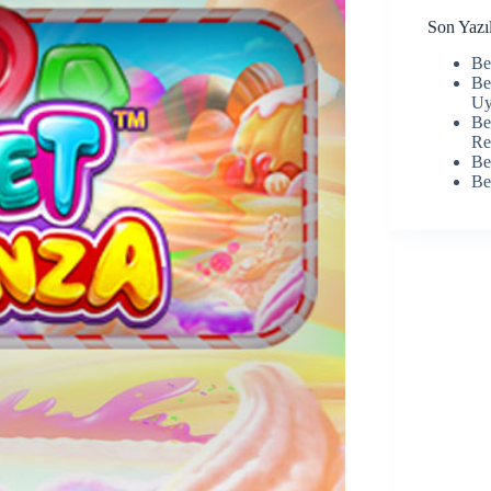
Son Yazı
Be
Be
Uy
Be
Re
Be
Be