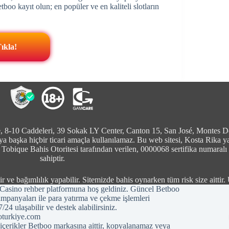
boo kayıt olun; en popüler ve en kaliteli slotların
ıkla!
, 8-10 Caddeleri, 39 Sokak LY Center, Canton 15, San José, Montes D
eya başka hiçbir ticari amaçla kullanılamaz. Bu web sitesi, Kosta Rika 
 Tobique Bahis Otoritesi tarafından verilen, 0000068 sertifika numaralı g
sahiptir.
 ve bağımlılık yapabilir. Sitemizde bahis oynarken tüm risk size aittir. 
Casino rehber platformuna hoş geldiniz. Güncel Betboo
kampanyaları ile para yatırma ve çekme işlemleri
/24 ulaşabilir ve destek alabilirsiniz.
turkiye.com
içerikler Betboo markasına aittir, kopyalanamaz veya