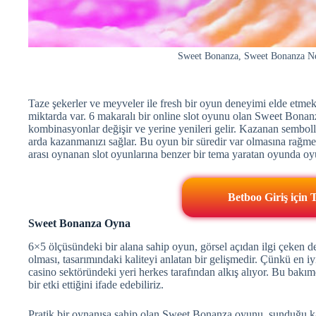
Sweet Bonanza, Sweet Bonanza Ne
Taze şekerler ve meyveler ile fresh bir oyun deneyimi elde etmek
miktarda var. 6 makaralı bir online slot oyunu olan Sweet Bonan
kombinasyonlar değişir ve yerine yenileri gelir. Kazanan sembolle
arda kazanmanızı sağlar. Bu oyun bir süredir var olmasına rağme
arası oynanan slot oyunlarına benzer bir tema yaratan oyunda oyu
Betboo Giriş için T
Sweet Bonanza Oyna
6×5 ölçüsündeki bir alana sahip oyun, görsel açıdan ilgi çeken det
olması, tasarımındaki kaliteyi anlatan bir gelişmedir. Çünkü en iyi
casino sektöründeki yeri herkes tarafından alkış alıyor. Bu bak
bir etki ettiğini ifade edebiliriz.
Pratik bir oynanışa sahip olan Sweet Bonanza oyunu, sunduğu k