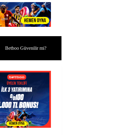
Betboo Güvenilir mi?