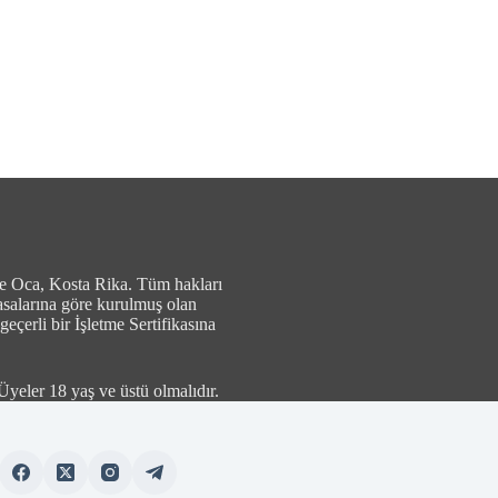
e Oca, Kosta Rika. Tüm hakları
yasalarına göre kurulmuş olan
eçerli bir İşletme Sertifikasına
Üyeler 18 yaş ve üstü olmalıdır.