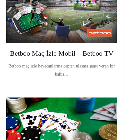
Betboo Maç İzle Mobil – Betboo TV
Betboo maç izle heyecanlarına cepten ulaşma şansı veren bir
bahis…