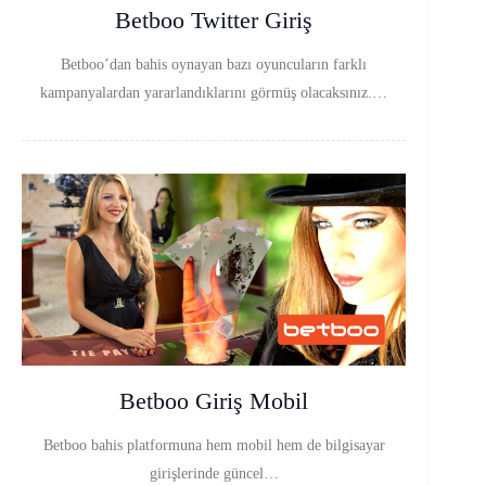
Betboo Twitter Giriş
Betboo’dan bahis oynayan bazı oyuncuların farklı
kampanyalardan yararlandıklarını görmüş olacaksınız.…
Betboo Giriş Mobil
Betboo bahis platformuna hem mobil hem de bilgisayar
girişlerinde güncel…