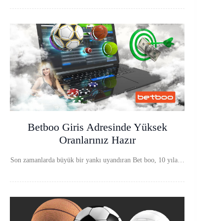
Betboo Giris Adresinde Yüksek
Oranlarınız Hazır
Son zamanlarda büyük bir yankı uyandıran Bet boo, 10 yıla…