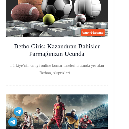
Betbo Giris: Kazandıran Bahisler
Parmağınızın Ucunda
Türkiye’nin en iyi online kumarhaneleri arasında yer alan
Betboo, sürprizleri…