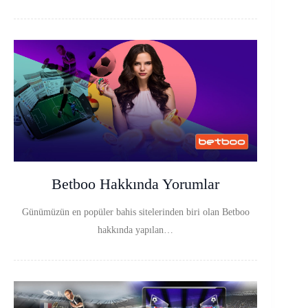
Betboo Hakkında Yorumlar
Günümüzün en popüler bahis sitelerinden biri olan Betboo
hakkında yapılan…